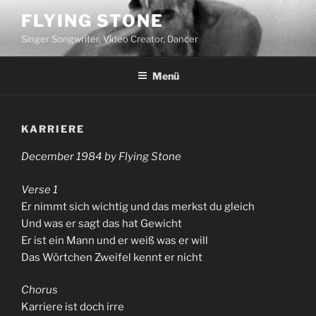
Zum
FLYING STONE
Inhalt
Singer Songwriter, Video Creator, Dancer
springen
Menü
KARRIERE
December 1984 by Flying Stone
Verse 1
Er nimmt sich wichtig und das merkst du gleich
Und was er sagt das hat Gewicht
Er ist ein Mann und er weiß was er will
Das Wörtchen Zweifel kennt er nicht
Chorus
Karriere ist doch irre